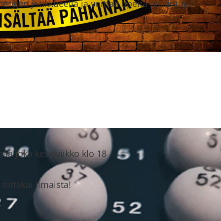
 hengen joukkueella ja voittaa upeita palkintoja!
ää joka keskiviikko klo 18
n tottakai ilmaista!