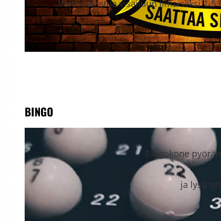
Voit osallistua visailuun ilmaiseksi 1-5
BINGO
Bingokone pyöräht
ja lysti o