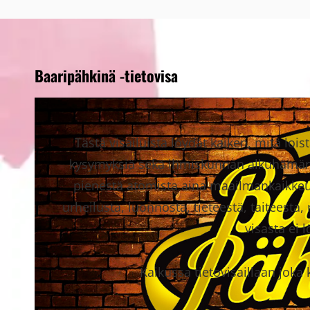
Baaripähkinä -tietovisa
Tästä visailuista löydät kaiken, mitä loi
kysymyksiä sekä ihmiskunnan alkuhämäris
pienestä atomista aina maailmankaikkeu
urheilusta, luonnosta, tieteestä, taiteesta
visasta ei l
Kaikussa tietovisaillaan joka