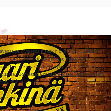
stavassa pubivisassa pitääkin olla: Monipuolisesti
tä, että viikon uutisotsikoista; mikroskooppisen
den laidalle saakka. Kysymyksiä mm. viihteestä,
, ruuasta, juomasta ja maantiedosta. Sitä mitä tästä
öydy, sitä ei tarvita.
 kuukauden viimeinen lauantai klo 18.